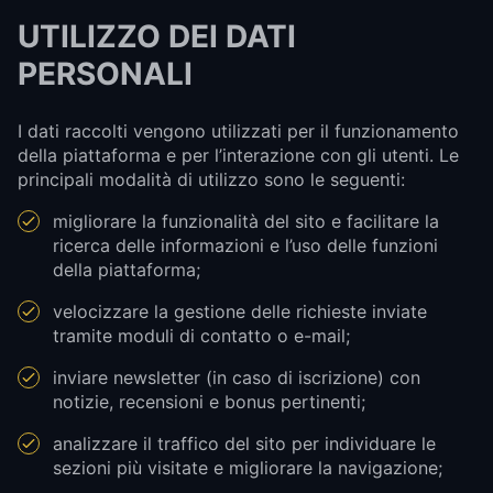
UTILIZZO DEI DATI
PERSONALI
I dati raccolti vengono utilizzati per il funzionamento
della piattaforma e per l’interazione con gli utenti. Le
principali modalità di utilizzo sono le seguenti:
migliorare la funzionalità del sito e facilitare la
ricerca delle informazioni e l’uso delle funzioni
della piattaforma;
velocizzare la gestione delle richieste inviate
tramite moduli di contatto o e-mail;
inviare newsletter (in caso di iscrizione) con
notizie, recensioni e bonus pertinenti;
analizzare il traffico del sito per individuare le
sezioni più visitate e migliorare la navigazione;