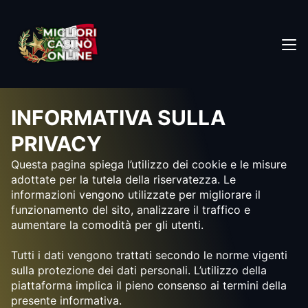
INFORMATIVA SULLA
PRIVACY
Questa pagina spiega l’utilizzo dei cookie e le misure
adottate per la tutela della riservatezza. Le
informazioni vengono utilizzate per migliorare il
funzionamento del sito, analizzare il traffico e
aumentare la comodità per gli utenti.
Tutti i dati vengono trattati secondo le norme vigenti
sulla protezione dei dati personali. L’utilizzo della
piattaforma implica il pieno consenso ai termini della
presente informativa.