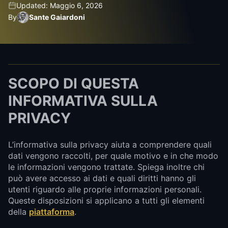
Updated: Maggio 6, 2026
By
Sante Gaiardoni
SCOPO DI QUESTA
INFORMATIVA SULLA
PRIVACY
L’informativa sulla privacy aiuta a comprendere quali
dati vengono raccolti, per quale motivo e in che modo
le informazioni vengono trattate. Spiega inoltre chi
può avere accesso ai dati e quali diritti hanno gli
utenti riguardo alle proprie informazioni personali.
Queste disposizioni si applicano a tutti gli elementi
della
piattaforma
.