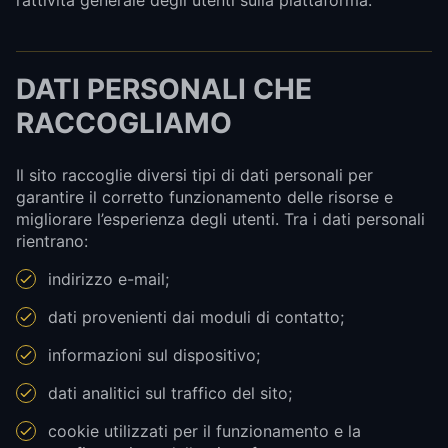
DATI PERSONALI CHE
RACCOGLIAMO
Il sito raccoglie diversi tipi di dati personali per
garantire il corretto funzionamento delle risorse e
migliorare l’esperienza degli utenti. Tra i dati personali
rientrano:
indirizzo e-mail;
dati provenienti dai moduli di contatto;
informazioni sul dispositivo;
dati analitici sul traffico del sito;
cookie utilizzati per il funzionamento e la