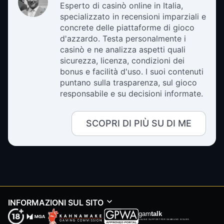
Esperto di casinò online in Italia,
specializzato in recensioni imparziali e
concrete delle piattaforme di gioco
d'azzardo. Testa personalmente i
casinò e ne analizza aspetti quali
sicurezza, licenza, condizioni dei
bonus e facilità d'uso. I suoi contenuti
puntano sulla trasparenza, sul gioco
responsabile e su decisioni informate.
SCOPRI DI PIÙ SU DI ME
INFORMAZIONI SUL SITO