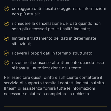
correggere dati inesatti o aggiornare informazioni
non più attuali;
richiedere la cancellazione dei dati quando non
sono più necessari per le finalità indicate;
limitare il trattamento dei dati in determinate
situazioni;
ricevere i propri dati in formato strutturato;
revocare il consenso al trattamento quando esso
si basa sull’autorizzazione dell’utente.
Per esercitare questi diritti è sufficiente contattare il
servizio di supporto tramite i contatti indicati sul sito.
Il team di assistenza fornirà tutte le informazioni
necessarie e aiuterà a completare la richiesta.