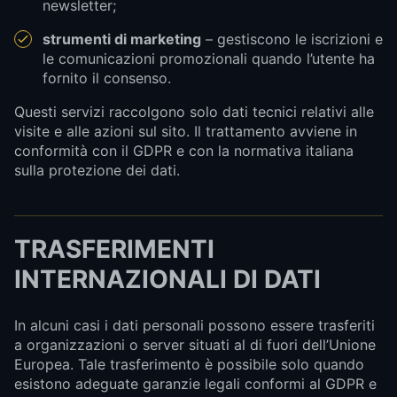
newsletter;
strumenti di marketing
– gestiscono le iscrizioni e
le comunicazioni promozionali quando l’utente ha
fornito il consenso.
Questi servizi raccolgono solo dati tecnici relativi alle
visite e alle azioni sul sito. Il trattamento avviene in
conformità con il GDPR e con la normativa italiana
sulla protezione dei dati.
TRASFERIMENTI
INTERNAZIONALI DI DATI
In alcuni casi i dati personali possono essere trasferiti
a organizzazioni o server situati al di fuori dell’Unione
Europea. Tale trasferimento è possibile solo quando
esistono adeguate garanzie legali conformi al GDPR e