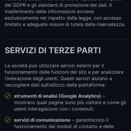
del GDPR e gli standard di protezione dei dati. Il
trasferimento delle informazioni avviene
esclusivamente nel rispetto della legge, con accesso
limitato e adeguate misure di tutela della riservatezza.
SERVIZI DI TERZE PARTI
La società può utilizzare servizi esterni per il
funzionamento delle funzioni del sito e per analizzare
l’interazione degli utenti. Questi servizi aiutano a
raccogliere dati sull’utilizzo della piattaforma:
strumenti di analisi (Google Analytics)
–
mostrano quali pagine sono più visitate e come gli
utenti interagiscono con i contenuti;
servizi di comunicazione
– garantiscono il
funzionamento dei moduli di contatto e delle